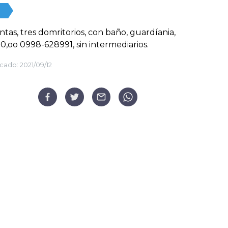
ntas, tres domritorios, con baño, guardíania,
0,oo 0998-628991, sin intermediarios.
cado:
2021/09/12