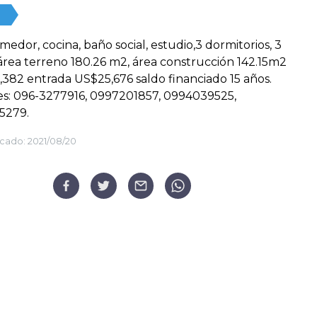
omedor, cocina, baño social, estudio,3 dormitorios, 3
área terreno 180.26 m2, área construcción 142.15m2
382 entrada US$25,676 saldo financiado 15 años.
s: 096-3277916, 0997201857, 0994039525,
5279.
cado:
2021/08/20