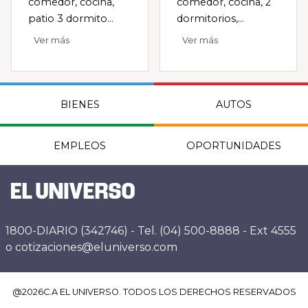
comedor, cocina,
comedor, cocina, 2
patio 3 dormito...
dormitorios,...
Ver más
Ver más
BIENES
AUTOS
EMPLEOS
OPORTUNIDADES
1800-DIARIO (342746) - Tel. (04) 500-8888 - Ext 4555
o cotizaciones@eluniverso.com
@
2026
C.A EL UNIVERSO. TODOS LOS DERECHOS RESERVADOS