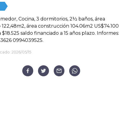
omedor, Cocina, 3 dormitorios, 2½ baños, área
 122,48m2, área construcción 104.06m2 US$74.100
 $18.525 saldo financiado a 15 años plazo. Informes:
3626 0994039525.
cado:
2026/05/15