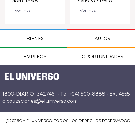
dormitorios,...
patio 3 dormito...
Ver más
Ver más
BIENES
AUTOS
EMPLEOS
OPORTUNIDADES
1800-DIARIO (342746) - Tel. (04) 500-8888 - Ext 4555
o cotizaciones@eluniverso.com
@
2026
C.A EL UNIVERSO. TODOS LOS DERECHOS RESERVADOS