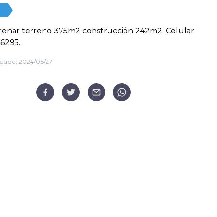
renar terreno 375m2 construcción 242m2. Celular
6295.
cado:
2024/05/27