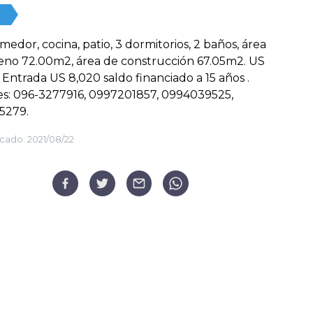
omedor, cocina, patio, 3 dormitorios, 2 baños, área
eno 72.00m2, área de construcción 67.05m2. US
. Entrada US 8,020 saldo financiado a 15 años .
s: 096-3277916, 0997201857, 0994039525,
5279.
cado:
2021/08/22