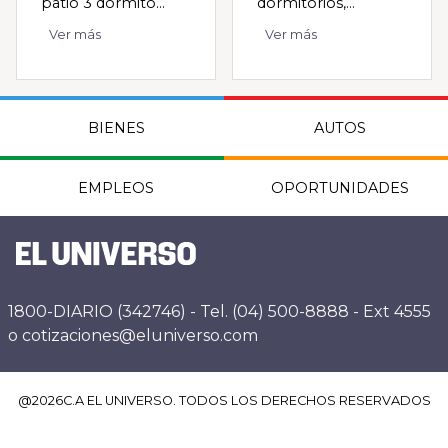
patio 3 dormito...
dormitorios,...
Ver más
Ver más
BIENES
AUTOS
EMPLEOS
OPORTUNIDADES
1800-DIARIO (342746) - Tel. (04) 500-8888 - Ext 4555
o cotizaciones@eluniverso.com
@
2026
C.A EL UNIVERSO. TODOS LOS DERECHOS RESERVADOS