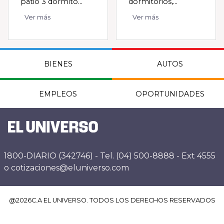
patio 3 dormito...
dormitorios,...
Ver más
Ver más
BIENES
AUTOS
EMPLEOS
OPORTUNIDADES
1800-DIARIO (342746) - Tel. (04) 500-8888 - Ext 4555
o cotizaciones@eluniverso.com
@
2026
C.A EL UNIVERSO. TODOS LOS DERECHOS RESERVADOS