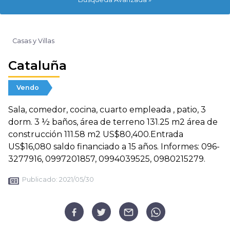
Casas y Villas
Cataluña
Vendo
Sala, comedor, cocina, cuarto empleada , patio, 3
dorm. 3 ½ baños, área de terreno 131.25 m2 área de
construcción 111.58 m2 US$80,400.Entrada
US$16,080 saldo financiado a 15 años. Informes: 096-
3277916, 0997201857, 0994039525, 0980215279.
Publicado:
2021/05/30