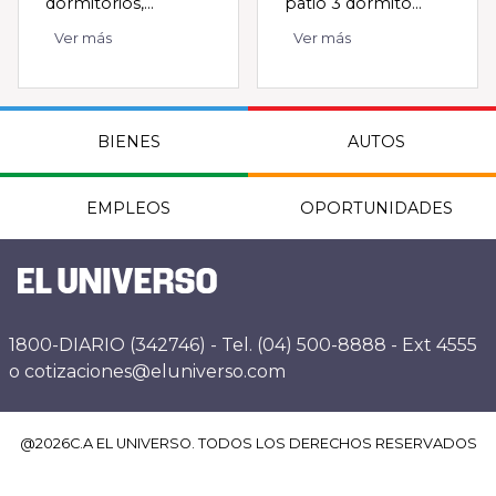
dormitorios,...
patio 3 dormito...
Ver más
Ver más
BIENES
AUTOS
EMPLEOS
OPORTUNIDADES
1800-DIARIO (342746) - Tel. (04) 500-8888 - Ext 4555
o cotizaciones@eluniverso.com
@
2026
C.A EL UNIVERSO. TODOS LOS DERECHOS RESERVADOS