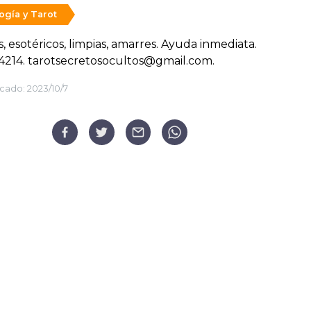
ogía y Tarot
s, esotéricos, limpias, amarres. Ayuda inmediata.
4214. tarotsecretosocultos@gmail.com.
cado:
2023/10/7