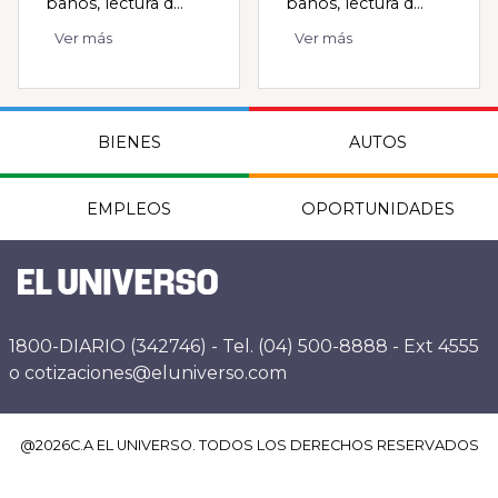
baños, lectura d...
baños, lectura d...
Ver más
Ver más
BIENES
AUTOS
EMPLEOS
OPORTUNIDADES
1800-DIARIO (342746) - Tel. (04) 500-8888 - Ext 4555
o cotizaciones@eluniverso.com
@
2026
C.A EL UNIVERSO. TODOS LOS DERECHOS RESERVADOS