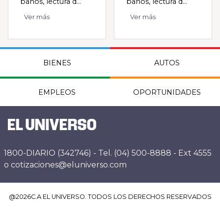
baños, lectura d...
baños, lectura d...
Ver más
Ver más
BIENES
AUTOS
EMPLEOS
OPORTUNIDADES
1800-DIARIO (342746) - Tel. (04) 500-8888 - Ext 4555
o cotizaciones@eluniverso.com
@
2026
C.A EL UNIVERSO. TODOS LOS DERECHOS RESERVADOS