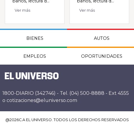
baños, lectura d...
baños, lectura d...
Ver más
Ver más
BIENES
AUTOS
EMPLEOS
OPORTUNIDADES
1800-DIARIO (342746) - Tel. (04) 500-8888 - Ext 4555
o cotizaciones@eluniverso.com
@
2026
C.A EL UNIVERSO. TODOS LOS DERECHOS RESERVADOS