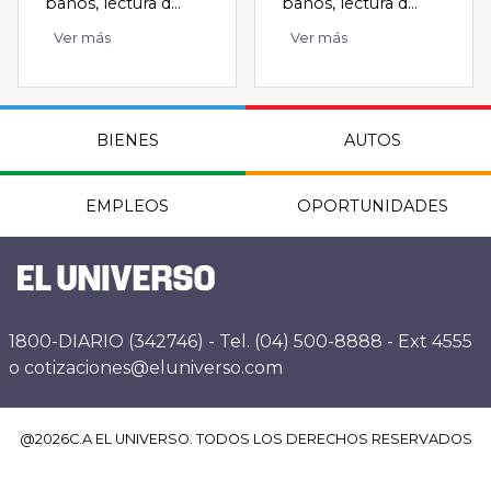
baños, lectura d...
baños, lectura d...
Ver más
Ver más
BIENES
AUTOS
EMPLEOS
OPORTUNIDADES
1800-DIARIO (342746) - Tel. (04) 500-8888 - Ext 4555
o cotizaciones@eluniverso.com
@
2026
C.A EL UNIVERSO. TODOS LOS DERECHOS RESERVADOS