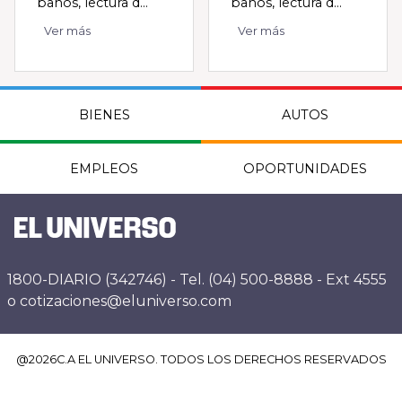
baños, lectura d...
baños, lectura d...
Ver más
Ver más
BIENES
AUTOS
EMPLEOS
OPORTUNIDADES
1800-DIARIO (342746) - Tel. (04) 500-8888 - Ext 4555
o cotizaciones@eluniverso.com
@
2026
C.A EL UNIVERSO. TODOS LOS DERECHOS RESERVADOS